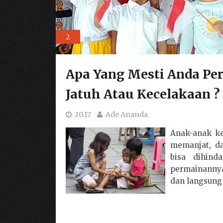
2
Apa Yang Mesti Anda Pe
Jatuh Atau Kecelakaan ?
20.17
Ade Ananda
Anak-anak ke
memanjat, da
bisa dihind
permainannya
dan langsung 