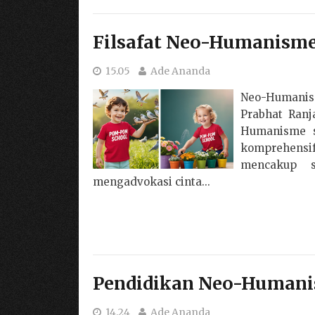
Filsafat Neo-Humanism
15.05
Ade Ananda
Neo-Humanis
Prabhat Ranj
Humanisme s
komprehens
mencakup 
mengadvokasi cinta...
Pendidikan Neo-Humani
14.24
Ade Ananda