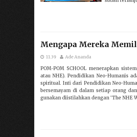
sudah terlanju
Mengapa Mereka Memili
11.39
Ade Ananda
POM-POM SCHOOL menerapkan sistem P
atau NHE). Pendidikan Neo-Humanis ada
spiritual. Inti dari Pendidikan Neo-Hu
bersemayam di dalam setiap orang dan
gunakan diistilahkan dengan ‘The NHE W