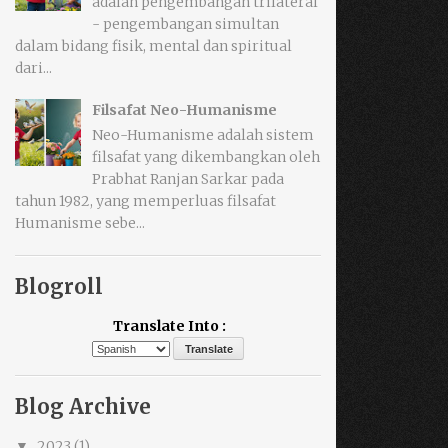
adalah pengembangan trilateral
- pengembangan simultan
dalam bidang fisik, mental dan spiritual
dari...
Filsafat Neo-Humanisme
Neo-Humanisme adalah sistem
filsafat yang dikembangkan oleh
Prabhat Ranjan Sarkar pada
tahun 1982, yang memperluas filsafat
Humanisme sebe...
Blogroll
Translate Into :
Blog Archive
2023
(1)
▼