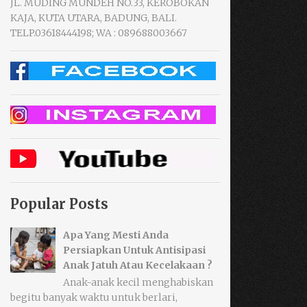
JL. MUDING MUNDEH NO.33, KEROBOKAN
KAJA, KUTA UTARA, BADUNG, BALI.
TELP.03618444198; WA : 089688003667
Popular Posts
Apa Yang Mesti Anda
Persiapkan Untuk Antisipasi
Anak Jatuh Atau Kecelakaan ?
Anak-anak kecil menghabiskan
begitu banyak waktu untuk berlari,