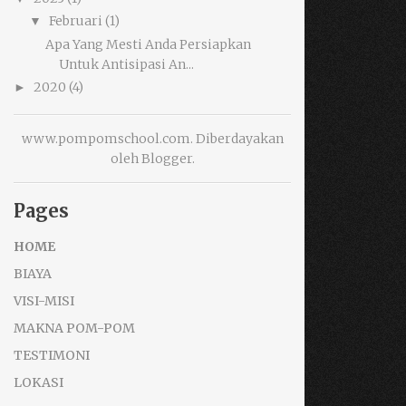
Februari
(1)
▼
Apa Yang Mesti Anda Persiapkan
Untuk Antisipasi An...
2020
(4)
►
www.pompomschool.com. Diberdayakan
oleh
Blogger
.
Pages
HOME
BIAYA
VISI-MISI
MAKNA POM-POM
TESTIMONI
LOKASI