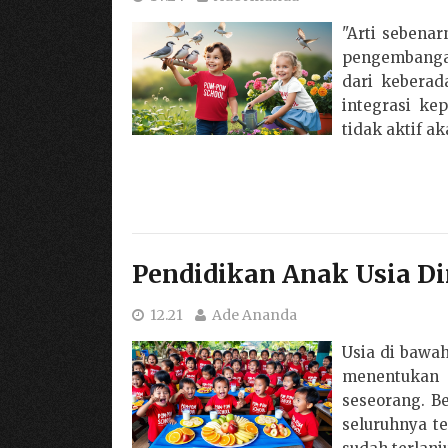
"Arti sebena
pengembangan
dari kebera
integrasi ke
tidak aktif a
Pendidikan Anak Usia Di
12.21
Ade Ananda
Usia di bawah
menentukan
seseorang. B
seluruhnya t