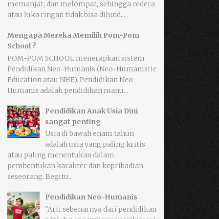
memanjat, dan melompat, sehingga cedera
atau luka ringan tidak bisa dihind...
Mengapa Mereka Memilih Pom-Pom
School ?
POM-POM SCHOOL menerapkan sistem
Pendidikan Neo-Humanis (Neo-Humanistic
Education atau NHE). Pendidikan Neo-
Humanis adalah pendidikan manu...
Pendidikan Anak Usia Dini
sangat penting
Usia di bawah enam tahun
adalah usia yang paling kritis
atau paling menentukan dalam
pembentukan karakter dan kepribadian
seseorang. Begitu...
Pendidikan Neo-Humanis
"Arti sebenarnya dari pendidikan